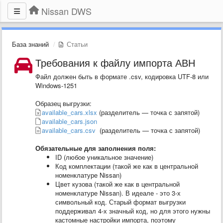
Nissan DWS
База знаний
Статьи
Требования к файлу импорта АВН
Файл должен быть в формате .csv, кодировка UTF-8 или
Windows-1251
Образец выгрузки:
available_cars.xlsx
(разделитель — точка с запятой)
available_cars.json
available_cars.csv
(разделитель — точка с запятой)
Обязательные для заполнения поля:
ID (любое уникальное значение)
Код комплектации (такой же как в центральной
номенклатуре Nissan)
Цвет кузова (такой же как в центральной
номенклатуре Nissan). В идеале - это 3-х
символьный код. Старый формат выгрузки
поддерживал 4-х значный код, но для этого нужны
кастомные настройки импорта, поэтому